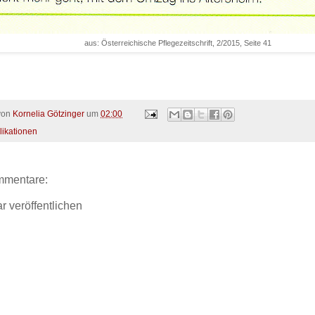
aus: Österreichische Pflegezeitschrift, 2/2015, Seite 41
 von
Kornelia Götzinger
um
02:00
likationen
mmentare:
 veröffentlichen