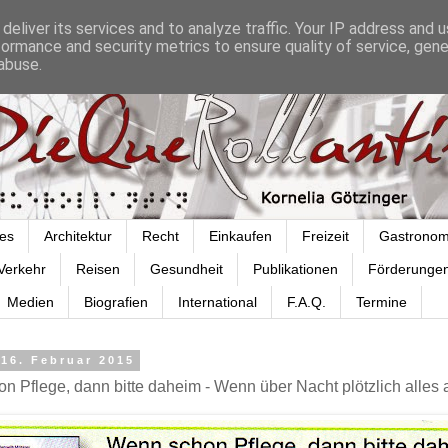
deliver its services and to analyze traffic. Your IP address and 
formance and security metrics to ensure quality of service, gen
abuse.
es
Architektur
Recht
Einkaufen
Freizeit
Gastronom
Verkehr
Reisen
Gesundheit
Publikationen
Förderunge
Medien
Biografien
International
F.A.Q.
Termine
16. Februar 2015
 Pflege, dann bitte daheim - Wenn über Nacht plötzlich alles a