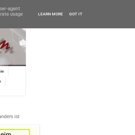
user-agent
erate usage
LEARN MORE
GOT IT
ie
n
nders ist