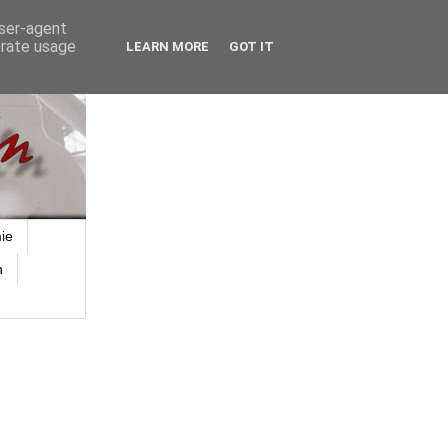
user-agent
erate usage
LEARN MORE
GOT IT
ie
n