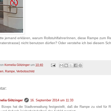
itte jemand erklären, warum RollstuhlfahrerInnen, diese Rampe zum R
aterstrasse) nicht benutzen dürfen? Oder verstehe ich bei diesem Sch
 von
Kornelia Götzinger
um
10:40
en
,
Rampe
,
Verbotsschild
tar:
nelia Götzinger
16. September 2014 um 11:33
 Bizeps hat die Stadtverwaltung festgestellt, daß die Rampe zu steil für Ro