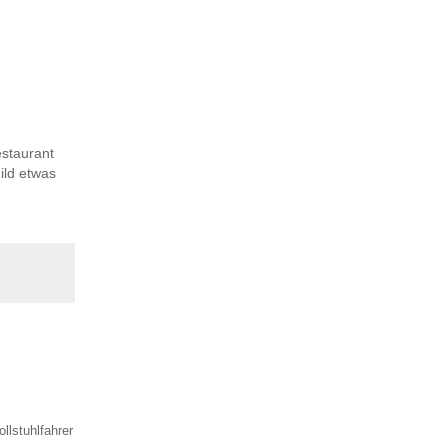
estaurant
ild etwas
llstuhlfahrer