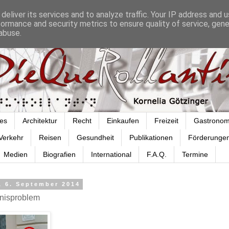
deliver its services and to analyze traffic. Your IP address and 
formance and security metrics to ensure quality of service, gen
abuse.
es
Architektur
Recht
Einkaufen
Freizeit
Gastronom
Verkehr
Reisen
Gesundheit
Publikationen
Förderunge
Medien
Biografien
International
F.A.Q.
Termine
, 6. September 2014
nisproblem