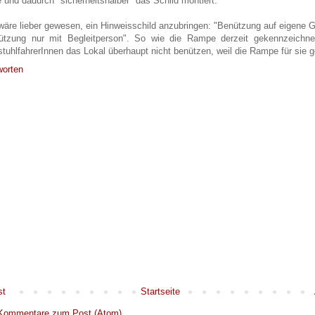
 und dadurch "sicherheitshalber" das Schild montiert.
wäre lieber gewesen, ein Hinweisschild anzubringen: "Benützung auf eigene G
ützung nur mit Begleitperson". So wie die Rampe derzeit gekennzeichnet
stuhlfahrerInnen das Lokal überhaupt nicht benützen, weil die Rampe für sie ge
worten
st
Startseite
Kommentare zum Post (Atom)