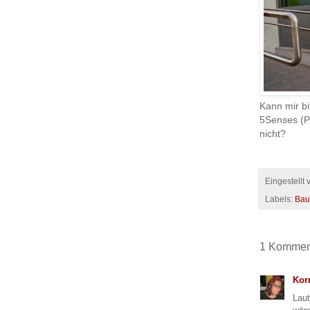
‎Kann mir b
5Senses (Pr
nicht?
Eingestellt
Labels:
Bau
1 Kommen
Kor
Laut