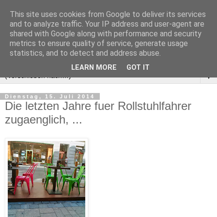
This site uses cookies from Google to deliver its services
and to analyze traffic. Your IP address and user-agent are
shared with Google along with performance and security
metrics to ensure quality of service, generate usage
statistics, and to detect and address abuse.
LEARN MORE
GOT IT
▼
Dienstag, 15. Juli 2014
Die letzten Jahre fuer Rollstuhlfahrer
zugaenglich, ...