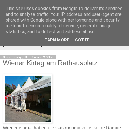
This site uses cookies from Google to deliver its services
and to analyze traffic. Your IP address and user-agent are
shared with Google along with performance and security
metrics to ensure quality of service, generate usage
statistics, and to detect and address abuse.
LEARN MORE
GOT IT
▼
Sonntag, 8. Juni 2014
Wiener Kirtag am Rathausplatz
‎Wieder einmal haben die Gastronomiezelte keine Rampe.