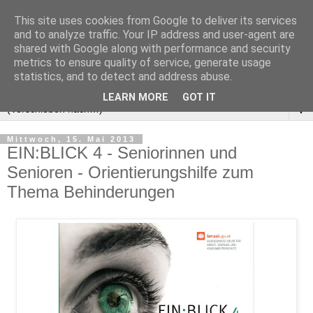
This site uses cookies from Google to deliver its services
and to analyze traffic. Your IP address and user-agent are
shared with Google along with performance and security
metrics to ensure quality of service, generate usage
statistics, and to detect and address abuse.
LEARN MORE
GOT IT
▼
Mittwoch, 15. Mai 2013
EIN:BLICK 4 - Seniorinnen und
Senioren - Orientierungshilfe zum
Thema Behinderungen