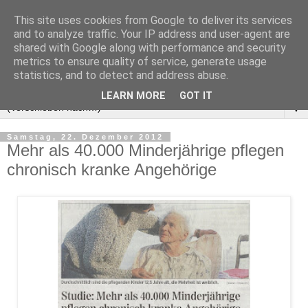
This site uses cookies from Google to deliver its services
and to analyze traffic. Your IP address and user-agent are
shared with Google along with performance and security
metrics to ensure quality of service, generate usage
statistics, and to detect and address abuse.
LEARN MORE
GOT IT
▼
Samstag, 22. Dezember 2012
Mehr als 40.000 Minderjährige pflegen
chronisch kranke Angehörige