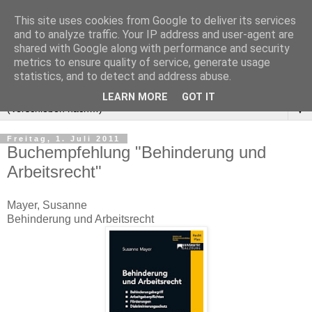
This site uses cookies from Google to deliver its services
and to analyze traffic. Your IP address and user-agent are
shared with Google along with performance and security
metrics to ensure quality of service, generate usage
statistics, and to detect and address abuse.
LEARN MORE
GOT IT
▼
Freitag, 1. Juli 2011
Buchempfehlung "Behinderung und
Arbeitsrecht"
Mayer, Susanne
Behinderung und Arbeitsrecht