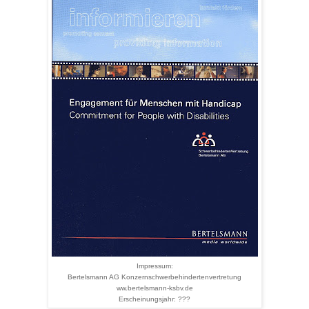
Impressum:
Bertelsmann AG Konzernschwerbehindertenvertretung
ww.bertelsmann-ksbv.de
Erscheinungsjahr: ???