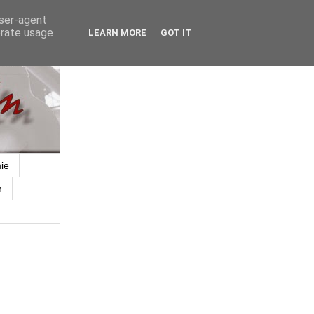
user-agent
erate usage
LEARN MORE
GOT IT
ie
n