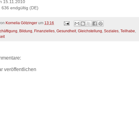
en 15.11.2010
636 endgültig (DE)
 von
Kornelia Götzinger
um
13:16
chäftigung
,
Bildung
,
Finanzielles
,
Gesundheit
,
Gleichstellung
,
Soziales
,
Teilhabe
,
eit
mmentare:
 veröffentlichen