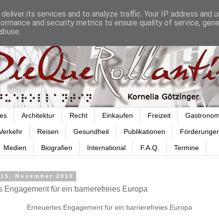
deliver its services and to analyze traffic. Your IP address and 
formance and security metrics to ensure quality of service, gen
abuse.
es
Architektur
Recht
Einkaufen
Freizeit
Gastronom
Verkehr
Reisen
Gesundheit
Publikationen
Förderunge
Medien
Biografien
International
F.A.Q.
Termine
 15. November 2010
s Engagement für ein barrierefreies Europa
Erneuertes Engagement für ein barrierefreies Europa