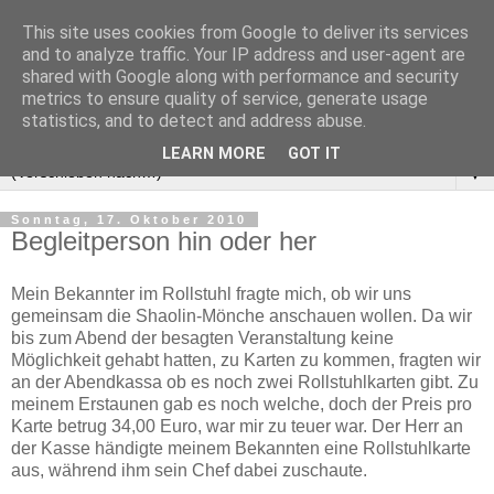
This site uses cookies from Google to deliver its services
and to analyze traffic. Your IP address and user-agent are
shared with Google along with performance and security
metrics to ensure quality of service, generate usage
statistics, and to detect and address abuse.
LEARN MORE
GOT IT
▼
Sonntag, 17. Oktober 2010
Begleitperson hin oder her
Mein Bekannter im Rollstuhl fragte mich, ob wir uns
gemeinsam die Shaolin-Mönche anschauen wollen. Da wir
bis zum Abend der besagten Veranstaltung keine
Möglichkeit gehabt hatten, zu Karten zu kommen, fragten wir
an der Abendkassa ob es noch zwei Rollstuhlkarten gibt. Zu
meinem Erstaunen gab es noch welche, doch der Preis pro
Karte betrug 34,00 Euro, war mir zu teuer war. Der Herr an
der Kasse händigte meinem Bekannten eine Rollstuhlkarte
aus, während ihm sein Chef dabei zuschaute.