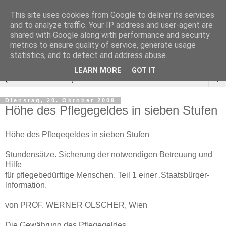
This site uses cookies from Google to deliver its services
and to analyze traffic. Your IP address and user-agent are
shared with Google along with performance and security
metrics to ensure quality of service, generate usage
statistics, and to detect and address abuse.
LEARN MORE
GOT IT
▼
Dienstag, 20. Oktober 2009
Höhe des Pflegegeldes in sieben Stufen
Höhe des Pfleqeqeldes in sieben Stufen
Stundensätze. Sicherung der notwendigen Betreuung und
Hilfe
für pflegebedürftige Menschen. Teil 1 einer .Staatsbürqer-
lnformation.
von PROF. WERNER OLSCHER, Wien
Die Gewährung des Pflegegeldes