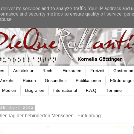
deliver its services and to analyze traffic. Your IP address and 
formance and security metrics to ensure quality of service, gen
abuse.
es
Architektur
Recht
Einkaufen
Freizeit
Gastronom
Verkehr
Reisen
Gesundheit
Publikationen
Förderunge
Medien
Biografien
International
F.A.Q.
Termine
 25. April 2003
her Tag der behinderten Menschen - Einführung