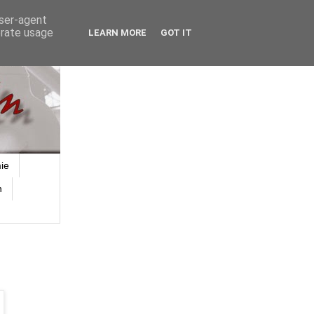
user-agent
erate usage
LEARN MORE
GOT IT
ie
n