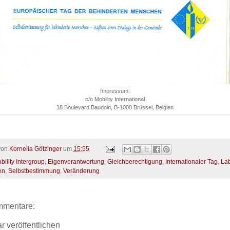
Impressum:
c/o Mobility International
18 Boulevard Baudoin, B-1000 Brüssel, Belgien
 von
Kornelia Götzinger
um
15:55
bility Intergroup
,
Eigenverantwortung
,
Gleichberechtigung
,
Internationaler Tag
,
La
en
,
Selbstbestimmung
,
Veränderung
mmentare:
 veröffentlichen