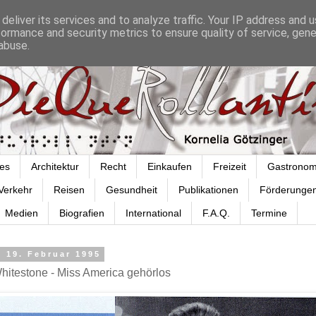
deliver its services and to analyze traffic. Your IP address and 
formance and security metrics to ensure quality of service, gen
abuse.
es
Architektur
Recht
Einkaufen
Freizeit
Gastronom
Verkehr
Reisen
Gesundheit
Publikationen
Förderunge
Medien
Biografien
International
F.A.Q.
Termine
 19. Februar 1995
hitestone - Miss America gehörlos