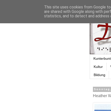
This site uses cookies from Google to 
are shared with Google along with per
statistics, and to detect and address 
Kunterbunt
Kultur
Bildung
Sonntag,
Heather W