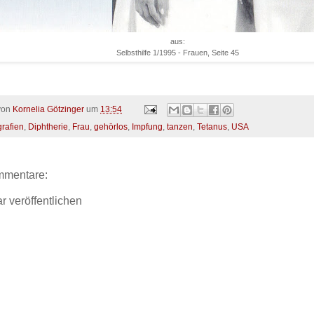
aus:
Selbsthilfe 1/1995 - Frauen, Seite 45
 von
Kornelia Götzinger
um
13:54
grafien
,
Diphtherie
,
Frau
,
gehörlos
,
Impfung
,
tanzen
,
Tetanus
,
USA
mmentare:
 veröffentlichen