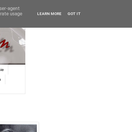
user-agent
erate usage
LEARN MORE
GOT IT
ie
n